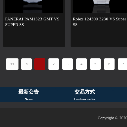
PANERAI PAM1323 GMT VS
Rolex 124300 3230 VS Super
SUPER SS
SS
<<
<
1
2
3
4
5
6
7
最新公告
交易方式
News
Custom order
Copyright © 2026