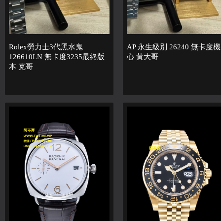
Rolex勞力士3代黑水鬼
AP 永生級別 26240 無卡度機
126610LN 無卡度3235最終版
心 黃大哥
本 克哥