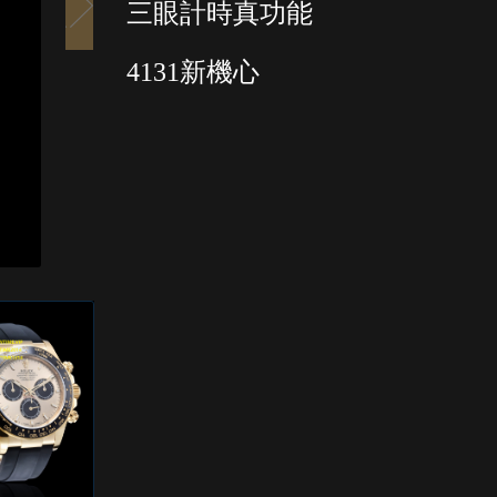
三眼計時真功能
4131新機心