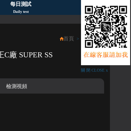
每日測試
Daily test
首頁
每月新品
>
正C廠 SUPER SS
關 閉 CLOSE x
檢測視頻