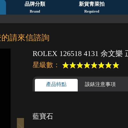
品牌分類
新貨青菜拍
Brand
Required
登的請來信諮詢
ROLEX 126518 4131 余文樂 
星級數：
產品特點
該錶注意事項
1
2
3
4
5
藍寶石