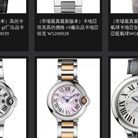
版本）高仿卡
（市場最真最新版本）卡地亞
（市場最真
gf厂出品卡
坦克高仿價格 v9廠出品卡地亞
氣球卡地亞女
039
坦克 W5200028
亞藍氣球WGB