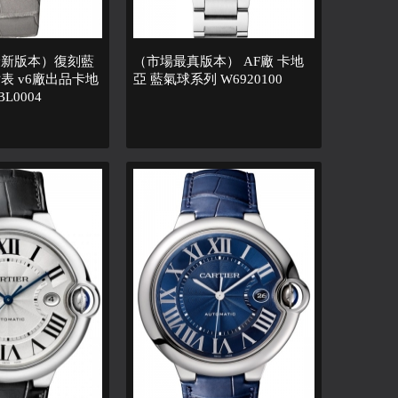
最新版本）復刻藍
（市場最真版本） AF廠 卡地
表 v6廠出品卡地
亞 藍氣球系列 W6920100
L0004