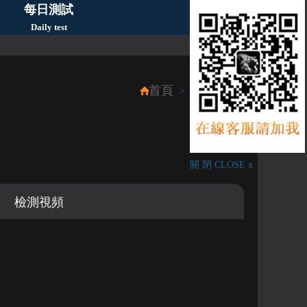
每日測試
Daily test
首頁
每月新品
>
關 閉 CLOSE x
檢測視頻