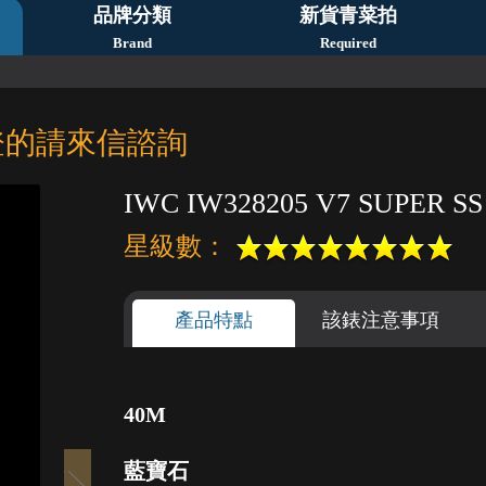
品牌分類
新貨青菜拍
Brand
Required
登的請來信諮詢
IWC IW328205 V7 SUPER SS
星級數：
產品特點
該錶注意事項
40M
1
2
3
4
5
藍寶石