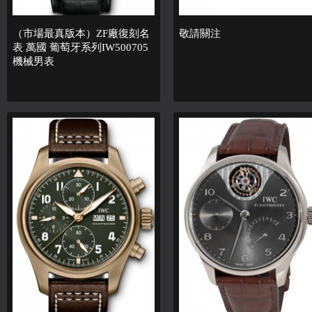
（市場最真版本）ZF廠復刻名
敬請關注
表 萬國 葡萄牙系列IW500705
機械男表