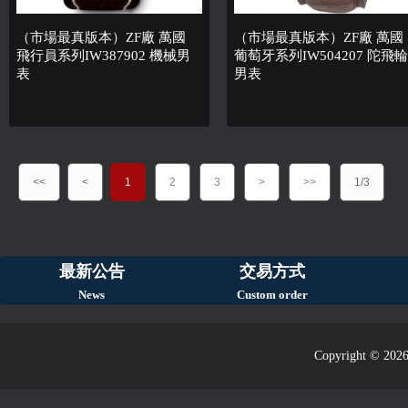
（市場最真版本）ZF廠 萬國
（市場最真版本）ZF廠 萬國
飛行員系列IW387902 機械男
葡萄牙系列IW504207 陀飛輪
表
男表
<<
<
1
2
3
>
>>
1/3
最新公告
交易方式
News
Custom order
Copyright © 2026