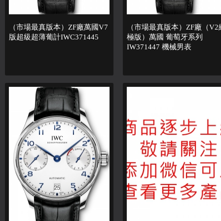
（市場最真版本）ZF廠萬國V7
（市場最真版本）ZF廠（V2
版超級超薄葡計IWC371445
極版）萬國 葡萄牙系列
IW371447 機械男表