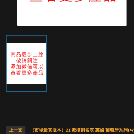
上一支
（市場最真版本）ZF廠復刻名表 萬國 葡萄牙系列IW5