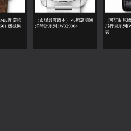
MK廠 萬國
（市場最真版本）V6廠萬國海
（可訂制原版
601 機械男
洋時計系列 IW329004
飛行員系列IW
表