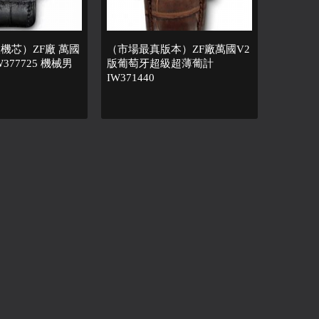
機芯）ZF廠 萬國
（市場最真版本）ZF廠萬國V2
377725 機械男
版葡萄牙超級超薄葡計
IW371440