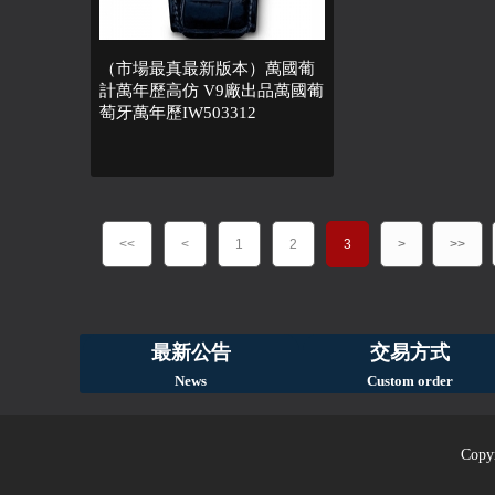
（市場最真最新版本）萬國葡
計萬年歷高仿 V9廠出品萬國葡
萄牙萬年歷IW503312
<<
<
1
2
3
>
>>
最新公告
交易方式
News
Custom order
Copyr