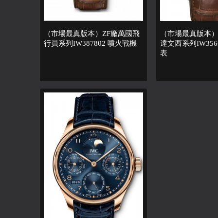
（市場最真版本）ZF廠萬國飛
（市場最真版本）
行員系列IW387802 噴火戰機
達文西系列IW356
表