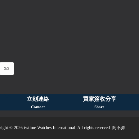
3/3
立刻連絡
買家簽收分享
Contact
Share
ight © 2026 twtime Watches International. All rights reserved. 阿不弄