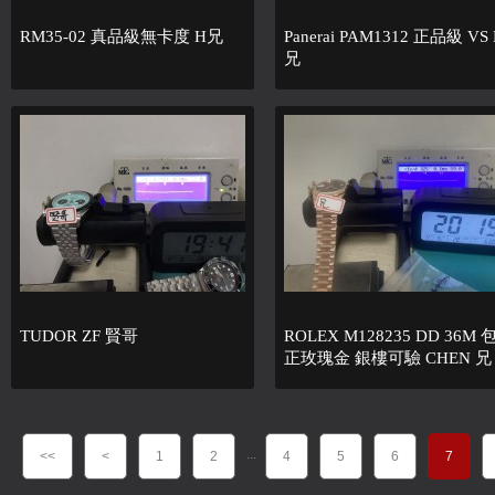
RM35-02 真品級無卡度 H兄
Panerai PAM1312 正品級 VS 
兄
TUDOR ZF 賢哥
ROLEX M128235 DD 36M 
正玫瑰金 銀樓可驗 CHEN 兄
...
<<
<
1
2
4
5
6
7