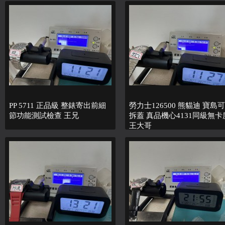
PP 5711 正品級 整錶寄出前細
勞力士126500 熊貓迪 寶島可
節功能測試檢查 王兄
拆蓋 真品機心4131同級無卡
王大哥