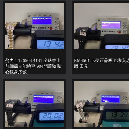
勞力士126503 4131 全錶寄出
RM3501 卡夢正品級 巴黎紀
前細節功能檢查 904開蓋驗機
版 田兄
心錶身序號