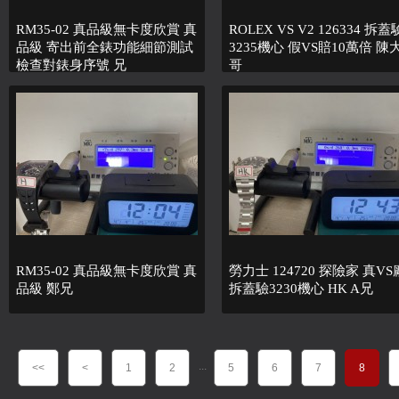
RM35-02 真品級無卡度欣賞 真
ROLEX VS V2 126334 拆蓋
品級 寄出前全錶功能細節測試
3235機心 假VS賠10萬倍 陳
檢查對錶身序號 兄
哥
RM35-02 真品級無卡度欣賞 真
勞力士 124720 探險家 真VS
品級 鄭兄
拆蓋驗3230機心 HK A兄
...
<<
<
1
2
5
6
7
8