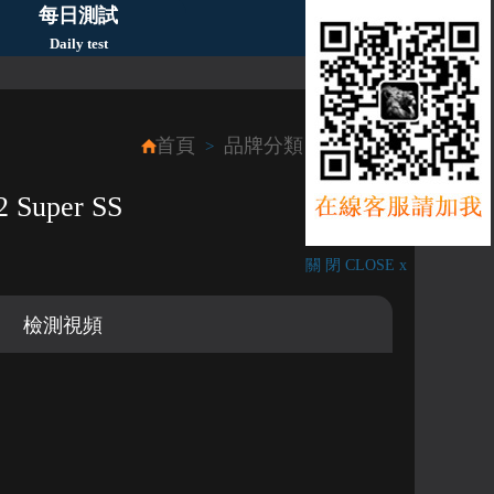
每日測試
Daily test
首頁
品牌分類
Hublot
>
>
 Super SS
關 閉 CLOSE x
檢測視頻