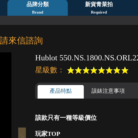
品牌分類
新貨青菜拍
Brand
Required
請來信諮詢
Hublot 550.NS.1800.NS.ORL22
星級數：
產品特點
該錶注意事項
該款只有一種等級價位
1
2
3
4
5
玩家TOP