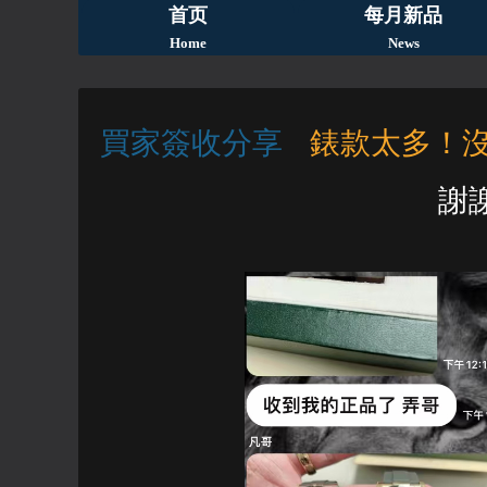
首页
每月新品
Home
News
買家簽收分享
錶款太多！
謝謝