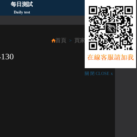
每日測試
Daily test
首頁
買家簽收分享
>
130
關 閉 CLOSE x