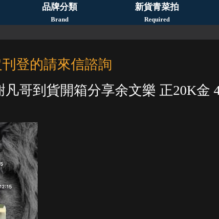
品牌分類
新貨青菜拍
Brand
Required
沒刊登的請來信諮詢
凡哥到貨開箱分享余文樂 正20K金 4
1
2
3
4
5