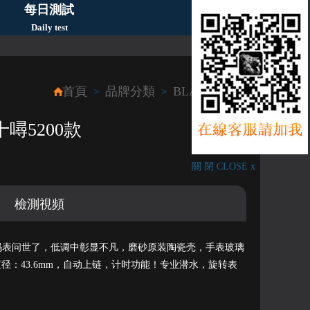
每日測試
Daily test
首頁
品牌分類
BLANCPAIN
>
>
噚5200款
關 閉 CLOSE x
檢測視頻
时码表问世了，低调中彰显不凡，磨砂原装陶瓷壳，手表玻璃
径：43.6mm，自动上链，计时功能！专业潜水，旋转表