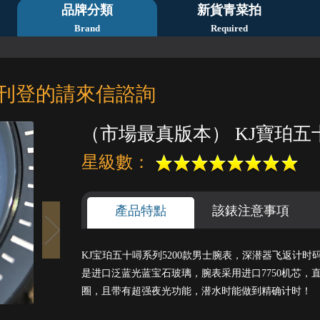
品牌分類
新貨青菜拍
Brand
Required
刊登的請來信諮詢
（市場最真版本） KJ寶珀五十
星級數：
產品特點
該錶注意事項
KJ宝珀五十噚系列5200款男士腕表，深潜器飞返计
是进口泛蓝光蓝宝石玻璃，腕表采用进口7750机芯，直
1
2
3
4
5
圈，且带有超强夜光功能，潜水时能做到精确计时！