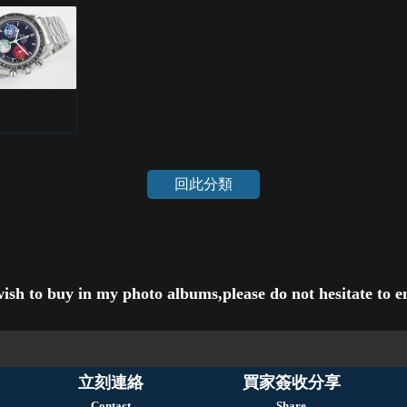
回此分類
wish to buy in my photo albums,please do not hesitate to em
立刻連絡
買家簽收分享
Contact
Share