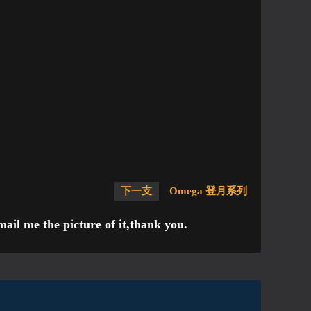
下一支
Omega 登月系列
ail me the picture of it,thank you.