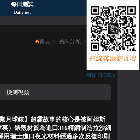
每日測試
Daily test
首頁
品牌分類
OMEGA
>
>
關 閉 CLOSE x
檢測視頻
【專業月球錶】超霸故事的核心是被阿姆斯
裏）錶殼材質為進口316精鋼制造拉沙細
採用瑞士進口夜光材料經過多次反復印刷