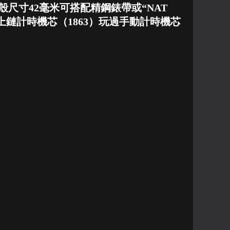
殼尺寸42毫米可搭配精鋼錶帶或“NAT
鏈計時機芯（1863）玩過手動計時機芯