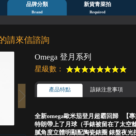
品牌分類
新貨青菜拍
Brand
Required
的請來信諮詢
Omega 登月系列
星級數：
產品特點
該錶注意事項
全新omega歐米茄登月超霸回歸 
1
2
3
4
5
特朗帶上了月球（手錶被留在了太空艙
膩角度立體明顯配陶瓷錶圈 錶盤夜光