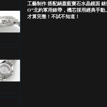
工藝制作 搭配鍋蓋藍寶石水晶鏡面 錶
O”北約軍用錶帶，機芯採用經典手動上
才算完整！不試不知道！