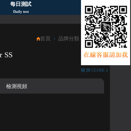
每日測試
Daily test
首頁
品牌分類
Panerai
>
>
r SS
關 閉 CLOSE x
檢測視頻