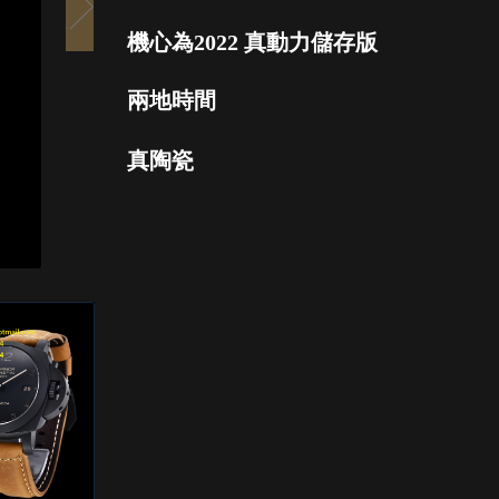
機心為2022 真動力儲存版
兩地時間
真陶瓷