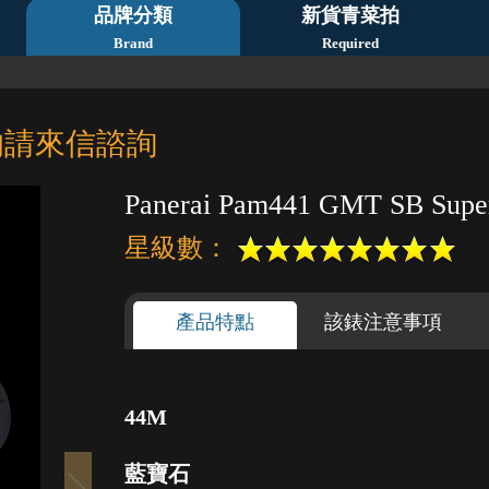
品牌分類
新貨青菜拍
Brand
Required
的請來信諮詢
Panerai Pam441 GMT SB Supe
星級數：
產品特點
該錶注意事項
44M
1
2
3
4
5
藍寶石