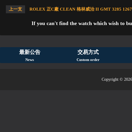
上一支
ROLEX 正C廠 CLEAN 格林威治 II GMT 3285 1267
If you can't find the watch which wish to bu
最新公告
交易方式
News
Custom order
Copyright © 2026