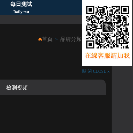
每日測試
Daily test
首頁
品牌分類
Hublot
>
>
關 閉 CLOSE x
檢測視頻