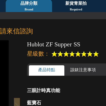
品牌分類
新貨青菜拍
Brand
Required
請來信諮詢
Hublot ZF Supper SS
星級數：
產品特點
該錶注意事項
三眼計時真功能
1
2
3
4
5
藍寶石