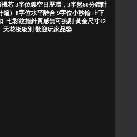
返計時機芯 3字位鏤空日歷環，3字盤60分鐘計
0分鐘）8字位水平離合 9字位小秒輪 上下
 七彩紋指針質感無可挑剔 黃金尺寸42
現 天花板級別 歡迎玩家品鑒