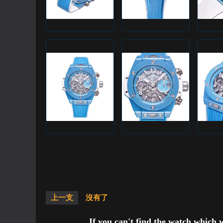
上一支
沒有了
If you can't find the watch which 