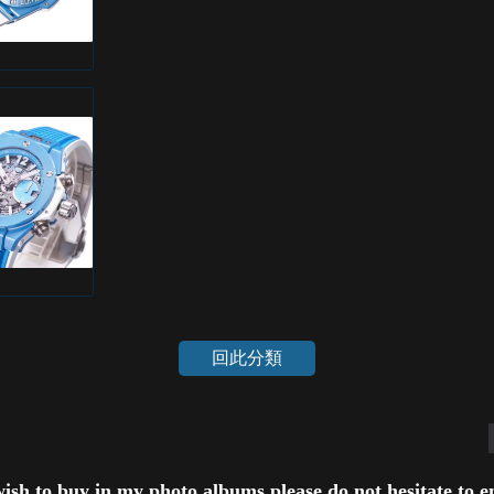
回此分類
wish to buy in my photo albums,please do not hesitate to em