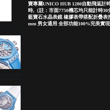
寶專屬UNICO HUB 1280自動飛
時,（註：市面7750機芯均只能計時3
藍寶石水晶表鏡 橡膠表帶搭配折疊表扣
mm 男女通用 全部功能100%完美實