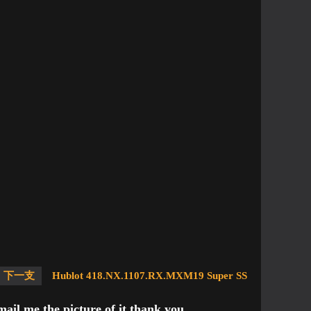
下一支
Hublot 418.NX.1107.RX.MXM19 Super SS
ail me the picture of it,thank you.