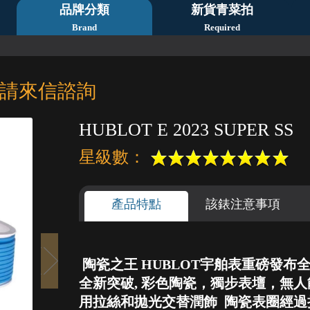
品牌分類
新貨青菜拍
Brand
Required
請來信諮詢
HUBLOT E 2023 SUPER SS
星級數：
產品特點
該錶注意事項
陶瓷之王 HUBLOT宇舶表重磅發布全新 
1
2
3
4
5
全新突破, 彩色陶瓷，獨步表壇，無人能
用拉絲和拋光交替潤飾 陶瓷表圈經過