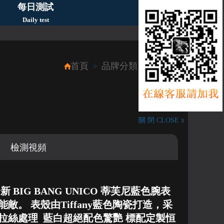
每日測試
Daily test
首頁
品牌分類
Hublot
>
>
關 閉 CLOSE x
檢測視頻
BIG BANG UNICO 蒂芙尼藍色腕表
敵。 表殼由Tiffany藍色陶瓷打造，采
拉絲處理 藍白超絕配色驚艷 標配定製恒