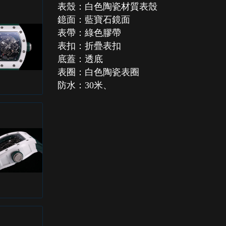
表殼：白色陶瓷材質表殼
鐿面：藍寶石鏡面
表帶：綠色膠帶
表扣：折疊表扣
底蓋：透底
表圈：白色陶瓷表圈
防水：30米、