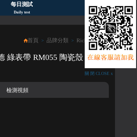
每日測試
Daily test
首頁
品牌分類
Richard Mille
>
>
綠表帶 RM055 陶瓷殼
關 閉 CLOSE x
檢測視頻