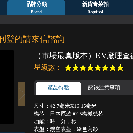
品牌分類
新貨青菜拍
Brand
Required
刊登的請來信諮詢
（市場最真版本）KV廠理查德 
星級數：
產品特點
該錶注意事項
尺寸：42.7毫米X16.15毫米
機芯：日本原裝9015機械機芯
1
2
3
4
5
功能：時，分，秒
表盤：鏤空表盤，綠色內影