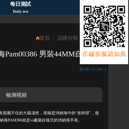
每日測試
Daily test
首頁
品牌分類
Panerai
>
>
am00386 男裝44MM自動機
關 閉 CLOSE x
檢測視頻
，有股藏不住的大義凜然，堪稱是沛納海中的“老幹部”，復
納海PAM386就是vs廠最好樣式的沛納海手表。