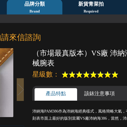
品牌分類
新貨青菜拍
Brand
Required
的請來信諮詢
（市場最真版本）VS廠 沛納海P
械腕表
星級數：
產品特點
該錶注意事項
1
2
3
4
5
沛納海PAM386作為沛納海經典樣式，風格簡略大氣
刻表市面上最好的版別當屬VS廠沛納海386，當然，沛