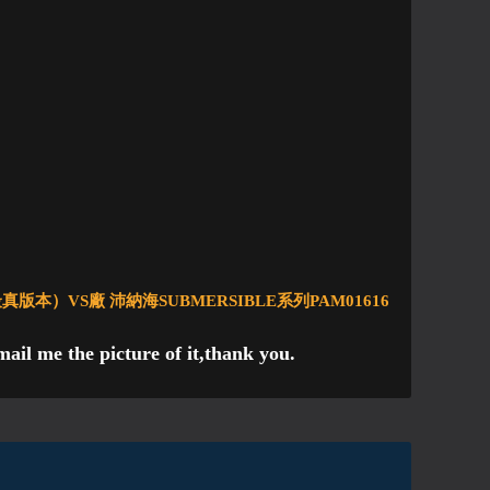
版本）VS廠 沛納海SUBMERSIBLE系列PAM01616
ail me the picture of it,thank you.