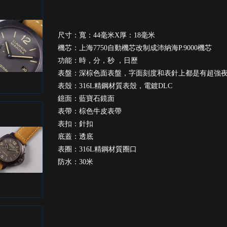
尺寸：寬：44毫米X厚：18毫米
機芯：上海7750自動機芯改制成沛納海P.9000機芯
功能：時，分，秒 ，日歷
表盤：深棕色面表盤，字面刻度和表針上都是有超強
表殼：316L精鋼材質表殼，電鍍DLC
鐿面：藍寶石鏡面
表帶：棕色牛皮表帶
表扣：針扣
底蓋：透底
表圈：316L精鋼材質圈口
防水：30米